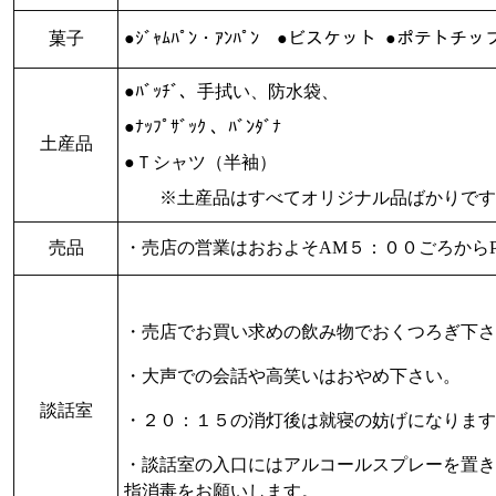
菓子
●ｼﾞｬﾑﾊﾟﾝ・ｱﾝﾊﾟﾝ ●ビスケット ●ポテトチ
●ﾊﾞｯﾁﾞ、手拭い、防水袋、
●ﾅｯﾌﾟｻﾞｯｸ 、ﾊﾞﾝﾀﾞﾅ
土産品
●Ｔシャツ（半袖）
※土産品はすべてオリジナル品ばかり
売品
・売店の営業はおおよそAM５：００ごろからP
・売店でお買い求めの飲み物でおくつろぎ下さ
・大声での会話や高笑いはおやめ下さい。
談話室
・２０：１５の消灯後は就寝の妨げになります
・談話室の入口にはアルコールスプレーを置き
指消毒をお願いします。