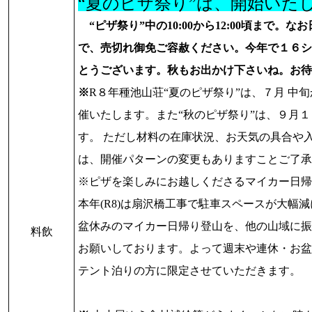
“夏のピザ祭り”は、開始いた
“ピザ祭り”中の10:00から12:00頃まで。
で、売切れ御免ご容赦ください。今年で１６シ
とうございます。
秋もお出かけ下さいね。お待
※
R８年種池山荘“夏のピザ祭り”は、７月 中
催いたします。また“秋のピザ祭り”は、９月
す。 ただし材料の在庫状況、
お天気の具合や
は、開催パターンの変更もありますことご了承
※ピザを楽しみにお越しくださるマイカー日帰
本年(R8)は扇沢橋工事で駐車スペースが大幅
盆休みのマイカー日帰り登山を、他の山域に振
料飲
お願いしております。よって週末や連休・お盆
テント泊りの方に限定させていただきます。