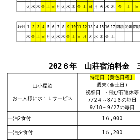
火
水
木
金
土
日
月
火
水
木
金
土
日
月
火
水
木
金
土
日
10月
閉鎖
閉鎖
閉
1
2
3
4
5
6
7
8
9
10
11
12
13
14
15
16
17
木
金
土
日
月
火
水
木
金
土
日
月
火
水
木
金
土
202６年 山荘宿泊料金 
特定日【黄色日程】
週末(金土日)
山小屋泊
祝祭日 ・飛び石連休等
お一人様に水１Ｌサービス
7/2４～8/1６の毎日
9/18～9/27の毎日
一泊2食付
1６,000
一泊夕食付
1５,200