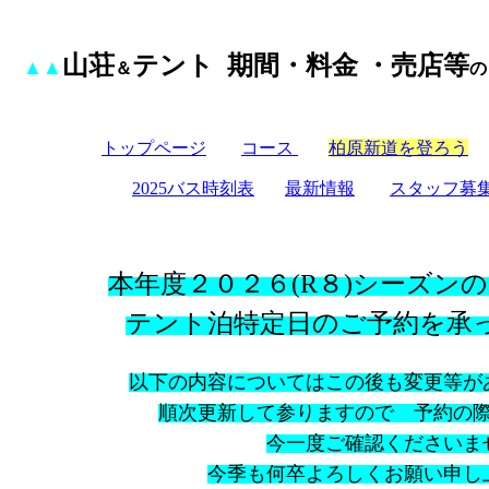
山荘
テント 期間・料金 ・売店等
▲▲
＆
の
トップ
ページ
コース
柏原新道を登ろう
2025
バス時刻表
最新情報
スタッフ募
本年度２０２６(R８)シーズン
テント泊特定日のご予約を承
以下の内容についてはこの後も変更等が
順次更新して参りますので 予約の
今一度ご確認くださいま
今季も何卒よろしくお願い申し