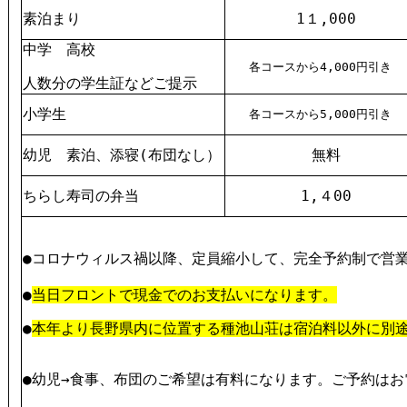
素泊まり
1１,000
中学 高校
各コースから4,000円引き
人数分の学生証などご提示
小学生
各コースから5,000円引き
幼児 素泊、添寝(布団なし）
無料
ちらし寿司の弁当
1,４00
●コロナウィルス禍以降、定員縮小して、完全予約制で営
●
当日フロントで現金でのお支払いになります。
●
本年より長野県内に位置する種池山荘は宿泊料以外に別途
●幼児→食事、布団のご希望は有料になります。ご予約は