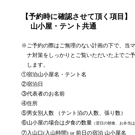
【予約時に確認させて頂く項目
】
山小屋・テント共通
※ご予約の際はご無理のない計画の下で、当
ナ対策をしっかりとご覧いただいた上でご
します。
①宿泊山小屋名・テント名
②宿泊日
③代表者のお名前
④住所
⑤男女別人数 （テント泊の人数、張り数）
⑥山小屋の場合は夕食の数
量
（翌日の朝食、お弁当
⑦入山口
(
入山時間
) or
前日の宿泊 山小屋名