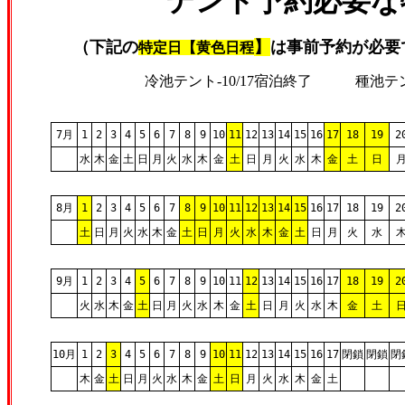
テント予約必要な
（下記の
】
は
事前予約が必要
特定日
【黄色
日程
冷池テント-10/17宿泊終了 種池テント
7月
1
2
3
4
5
6
7
8
9
10
11
12
13
14
15
16
17
18
19
2
水
木
金
土
日
月
火
水
木
金
土
日
月
火
水
木
金
土
日
8月
1
2
3
4
5
6
7
8
9
10
11
12
13
14
15
16
17
18
19
2
土
日
月
火
水
木
金
土
日
月
火
水
木
金
土
日
月
火
水
9月
1
2
3
4
5
6
7
8
9
10
11
12
13
14
15
16
17
18
19
2
火
水
木
金
土
日
月
火
水
木
金
土
日
月
火
水
木
金
土
10月
1
2
3
4
5
6
7
8
9
10
11
12
13
14
15
16
17
閉鎖
閉鎖
閉
木
金
土
日
月
火
水
木
金
土
日
月
火
水
木
金
土