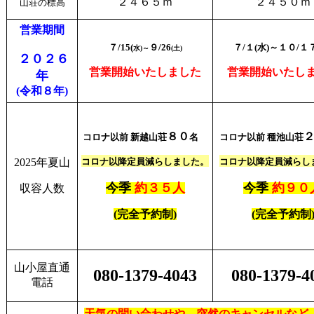
２４６５ｍ
２４５０ｍ
山荘の標高
営業期間
７/15
(
９/26
７/１(
水)
～
１０/１
水)～
(土)
２０２６
営業開始いたしました
営業開始いたし
年
(令和
８年)
８０
コロナ以前 新越山荘
名
コロナ以前 種池山荘
2025年夏山
コロナ以降定員減らしました。
コロナ以降定員減らし
今季
約３５人
今季
約９０
収容人数
(完全予約制)
(完全予約制
山小屋直通
080-1379-4043
080-1379-4
電話
天気の問い合わせや、突然のキャンセルなど