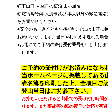
⑧下山口
or
翌日の宿泊 山小屋名
⑨電話番号
(本人
携帯及び 本人以外の緊急連絡
をお聞かせください。
●安全の為、遅くとも午後4時までには山荘に
お願いいたします。当日やむをえず遅れる場
●お電にてご予約の際は
受付番号
を申し上げま
します。
ご予約の受付けがお済みになら
当ホームページに掲載してある
者名簿を印刷した上、全項目ご
登山当日はご持参下さい。
お持ちいただけると山荘での受け付け時間
ります。また
事故等の際の素早い対応が可