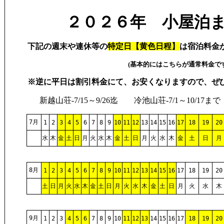
２０２６
年 小屋泊
下記の週末や連休等の
特定日
【黄色
日程】
は宿泊料金
(基本的にはこちらが通常料金です
※逆に平日は割引料金にて、お安くなりますので、ぜ
新越山荘-7/15～9/26迄 冷池山荘-7/1～10/17まで
7月
1
2
3
4
5
6
7
8
9
10
11
12
13
14
15
16
17
18
19
20
水
木
金
土
日
月
火
水
木
金
土
日
月
火
水
木
金
土
日
月
8月
1
2
3
4
5
6
7
8
9
10
11
12
13
14
15
16
17
18
19
20
土
日
月
火
水
木
金
土
日
月
火
水
木
金
土
日
月
火
水
木
9月
1
2
3
4
5
6
7
8
9
10
11
12
13
14
15
16
17
18
19
20