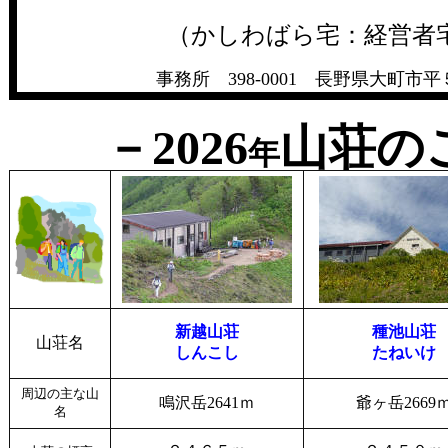
（かしわばら宅：経営者
事務所 398-0001 長野県大町
－2026
山荘の
年
新越山荘
種池山荘
山荘名
しんこし
たねいけ
周辺の主な山
鳴沢岳2641ｍ
爺ヶ岳2669
名