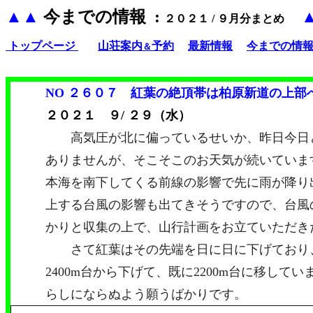
▲▲
今までの情報 :
２０２１ / ９月分まとめ
トップページ
山荘案内
予約
最新情報
今までの情
＆
NO ２６０７
紅葉の絶頂帯は柏原新道の上部
２０２１ ９/ ２９（水）
高気圧が北に偏っているせいか、昨日今日
ありませんが、そこそこのお天気が続いていま
本海を南下してくる前線の影響で先に雨が降り
上する台風の影響も出てきそうですので、台風
かりと収集の上で、山行計画をお立ていた
さて紅葉はその先端を日に日に下げており
2400m
台から下げて、既に
2200m
台に移してい
らしにならぬよう願うばかりです。