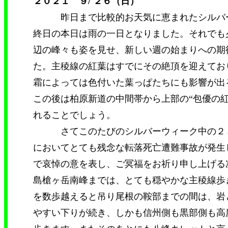
２０２１ ９/ ２６（日）
昨日まで比較的お天気に恵まれたシルバー
終日の本日は雨の一日となりました。それでも
辺の峰々も姿を見せ、新しい週の始まりへの期
た。主稜線の紅葉はすでにその絶頂を迎えてお
霜によっては色付いた葉っぱたちにも影響が出
この後は柏原新道の中間帯から上部の“包優の紅
れることでしょう。
さてこのたびのシルバーウィーク中の２３
においてとても残念な転落死亡遭難事故が発生
で哀悼の意を表し、ご冥福をお祈り申し上げ
島槍ヶ岳南峰までは、とても穏やかな主稜線歩
を数歩越えると吊り尾根の鞍部までの間は、岩
やすい下りが続き、しかも信州側も黒部側も高