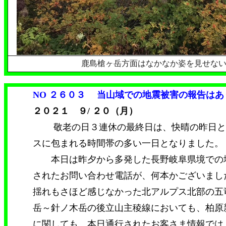
鹿島槍ヶ岳方面はなかなか姿を見せな
NO ２６０３
当山域での地震被害の報告はあ
２０２１ ９/ ２０（月）
敬老の日３連休の最終日は、快晴の昨日と
スに包まれる時間帯の多い一日となりました。
本日は昨夕から多発した長野岐阜県境での
されたお問い合わせ電話が、何本かございまし
揺れもさほど感じなかった北アルプス北部の五
岳～針ノ木岳の後立山主稜線においても、柏原
に関しても、本日通行されたお客さま情報では