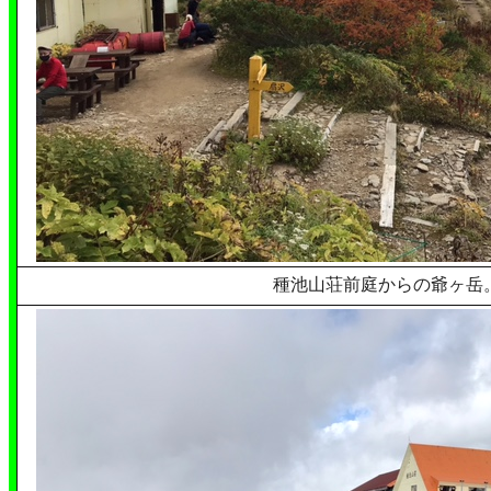
種池山荘前庭からの爺ヶ岳