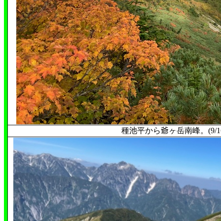
種池平から爺ヶ岳南峰。(9/16