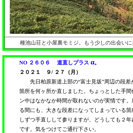
種池山荘と小屋裏モミジ。もう少しの出会いに
α
NO ２６０６
道直しプラス
。
２０２１ ９/ ２７（月）
先日柏原新道上部の“富士見坂”周辺の段差
箇所を何ヶ所か直しました。ちょっとした手間
ン中はなかなか時間が取れないのが実情です。
る間にも、大きな段差になってしまっている箇
しずつ手直しして参りますが、どうしても２年
です。気をつけてご通行下さい。