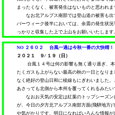
まったくなく、被害発生はないものと思われま
なお北アルプス南部では登山道の被害も出
バーウィーク後半においては、余震の発生状況
っかりと収集した上で上山をお願いいたします
NO ２６０２
台風一過は今秋一番の大快晴！
２０２１ ９/ １９（日）
台風１４号は何の影響も無く通り過ぎ、本
たくガスも上がらない最高の秋の一日となりま
なく絶好の登山日和に稜線もにぎわいました。
あさっても北側から本州を覆ってくれるみたい
なおお天気の安定は紅葉のトップシーズン
が、今日の夕方北アルプス南部方面(飛騨地方)
や気がかりです。明日になればいろんな情報が