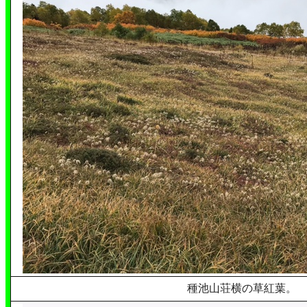
種池山荘横の草紅葉。