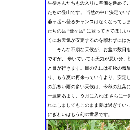
生徒さんたちも念入りに準備を進めて
たちの登山です。 当然の中止決定でい
爺ヶ岳へ登るチャンスはなくなってし
たちの岳 “爺ヶ岳” に登ってきてほ
くにお天気が安定するのを願わずには
そんな不順な天候が、お盆の数日を
ですが、 歩いていても天気が悪い分、
と目が行きます。目の先には初秋の気配
り、もう夏の再来っていうより、安定し
の肌寒い雨の多い天候は、今秋の紅葉
一週間あまり、９月に入れば さらに
れにしましてもこのまま夏は過ぎていっ
にぎわいはもう幻の世界です。