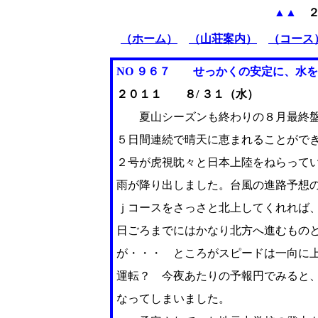
▲▲
２
（ホーム）
（山荘案内）
（コース
NO ９６７ せっかくの安定に、
水を
２０１１ ８/ ３１（水）
夏山シーズンも終わりの８月最終盤
５日間連続で晴天に恵まれることがで
２号が虎視眈々と日本上陸をねらって
雨が降り出しました。台風の進路予想
ｊコースをさっさと北上してくれれば
日ごろまでにはかなり北方へ進むもの
が・・・ ところがスピードは一向に
運転？ 今夜あたりの予報円でみると
なってしまいました。