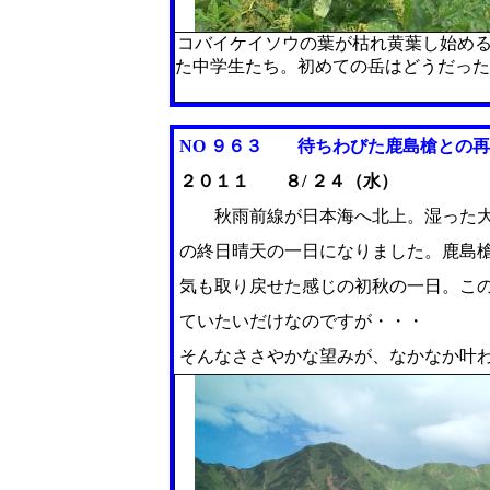
コバイケイソウの葉が枯れ黄葉し始め
た中学生たち。初めての岳はどうだっ
NO ９６３
待ちわびた鹿島槍との再
２０１１ ８/ ２４（水）
秋雨前線が日本海へ北上。湿った
の終日晴天の一日になりました。鹿島
気も取り戻せた感じの初秋の一日。こ
ていたいだけなのですが・・・
そんなささやかな望みが、なかなか叶