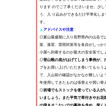
ります のでご了承くださいませ。少
う、入 り込みができるだけ平準化し
す。
▲
アドバイスや注意
◎夏山最盛期に入り長野県内の山岳で
策、落雷、雷雨対策等を各自がしっか
小屋へ到着するのが最大の安全策でし
◎
登山靴の底がはげてしまう事例が、
プをお買い上げいただき巻いてもらう
で、入山前の確認がなかなか難しいよ
年使用してきたものは張替えや買い替
◎
岩場でもストックを使っている人が
いましょう。また平気で草付きやお花
の突きそこないでの事故を含め、突く