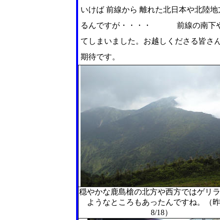
いけば 前線から 離れた北日本や北陸
るんですが・・・・ 前線の南下や
てしまいました。お越しくださる皆さ
期待です。
穏やかな鹿島槍の北方や西方ではゲリ
ようなところもあったんですね。（
8/18）