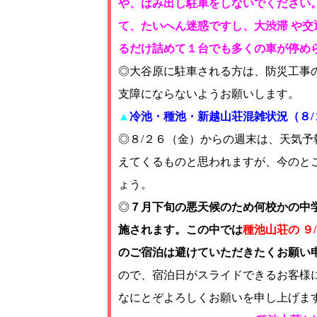
や、はみ出し駐車をしないでください
て、たいへん迷惑ですし、大渋滞 や
るだけ詰めて１台でも多くの車が停め
◎大谷原に駐車される方は、防災工事
支障にならないようお願いします。
▲
冷池・種池・新越山荘混雑状況（８/
◎８/２６（金）からの週末は、天気
えてくるものと思われますが、今のと
ょう。
◎
７月下旬の悪天候のため何校かの中
施されます。この中では
種池山荘の ９
のご宿泊は避けていただきたくお願い
ので、宿泊日がスライドできるお客様
なにとぞよろしくお願いを申し上げま