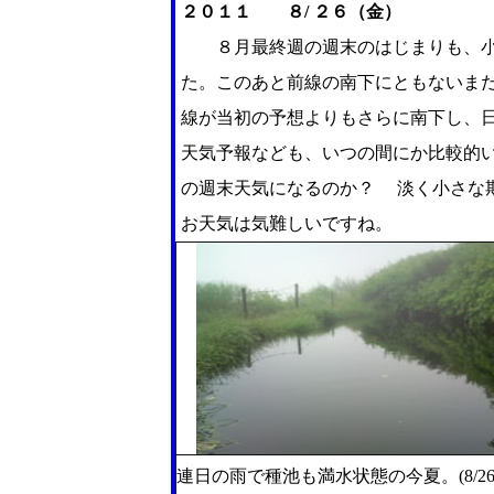
２０１１ ８/ ２６（金）
８月最終週の週末のはじまりも、小
た。このあと前線の南下にともないま
線が当初の予想よりもさらに南下し、
天気予報なども、いつの間にか比較的
の週末天気になるのか？ 淡く小さな
お天気は気難しいですね。
連日の雨で種池も満水状態の今夏。(8/26 9