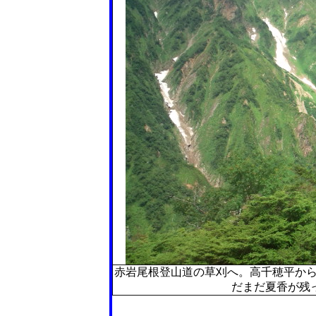
赤岩尾根登山道の草刈へ。高千穂平か
だまだ夏香が残