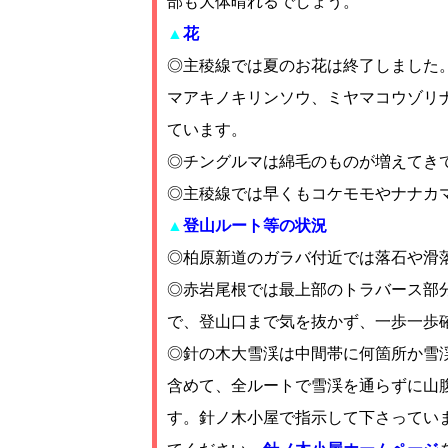
部も大体晴れるでしょう。
▲
花
◎主稜線では夏のお花は終了しました
マアキノキリンソウ、ミヤマコウゾリ
ています。
◎チングルマは綿毛のものが増えてき
◎主稜線では早くもコケモモやナナカ
▲
登山ルート等の状況
◎柏原新道のガラバ付近では落石や滑
◎赤岩尾根では最上部のトラバース部
で、登山口まで気を抜かず、一歩一歩
◎針の木大雪渓は中間帯に何箇所か雪渓が
含めて、全ルートで雪渓を通らずに山腹
す。針ノ木小屋で指示して下さってい