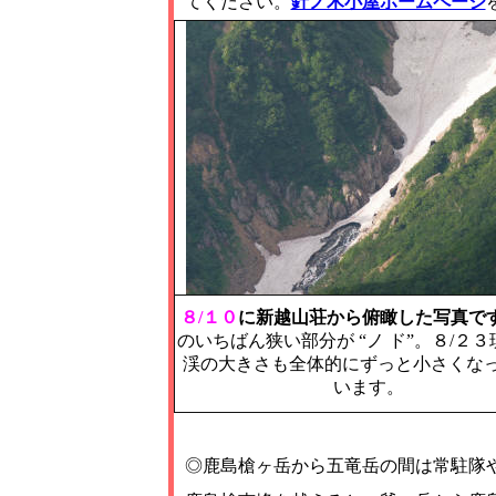
てください。
針ノ木小屋ホームページ
８/１０
に新越山荘から俯瞰した写真で
のいちばん狭い部分が “ノ ド”。８/２
渓の大きさも全体的にずっと小さくな
います。
◎鹿島槍ヶ岳から五竜岳の間は常駐隊