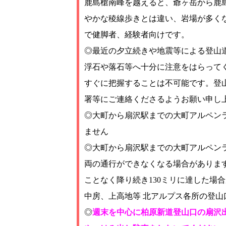
鹿島槍南峰を越えると、爺ヶ岳から鹿
やかな稜線歩きとは違い、岩場が多く
で健脚者、経験者向けです。
◎最近の夕立続きや地震等による登山
浮石や落石等へ十分に注意をはらって
すぐに把握することは不可能です。登
署等にご連絡くださるようお願い申し
◎大町から扇沢駅までの大町アルペン
ません
◎大町から扇沢駅までの大町アルペン
両の通行ができなくなる場合があります
ことなく降り続き130ミリに達した場
中房、上高地等 北アルプス各所の登山
◎
週末を中心に柏原新道登山口の扇沢