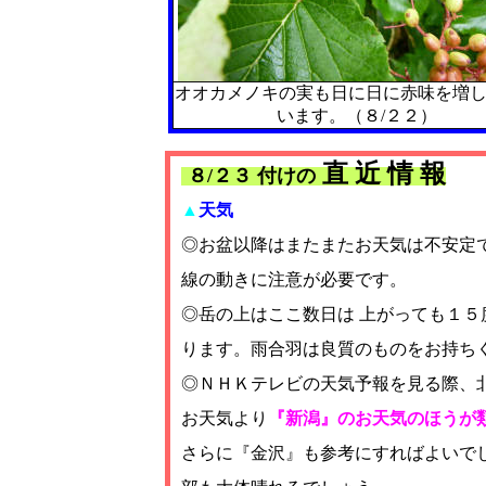
オオカメノキの実も日に日に赤味を増
います。（８/２２）
直 近 情 報
８/２３ 付けの
▲
天気
◎お盆以降はまたまたお天気は不安定
線の動きに注意が必要です。
◎岳の上はここ数日は 上がっても１
ります。雨合羽は良質のものをお持ち
◎ＮＨＫテレビの天気予報を見る際、
お天気より
『新潟』のお天気のほうが
さらに『金沢』も参考にすればよいで