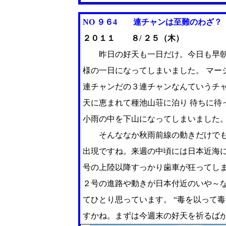
NO ９６4
連チャンは至難のわざ？
２０１１ ８/ ２５（木）
昨日の好天も一日だけ。今日も早朝
様の一日になってしまいました。 マー
連チャンだの３連チャンなんていうチ
天に恵まれて種池山荘に泊り 待ちに待
小雨の中を下山になってしまいました
そんななか秋雨前線の動きだけでも
出現ですね。来週の中頃には日本近海
号の上陸以降すっかり歯車が狂ってし
２号の進路や動きが日本付近のいや～
てひとり思っています。 “毒を以って
すかね。まずは今週末の好天を祈るば