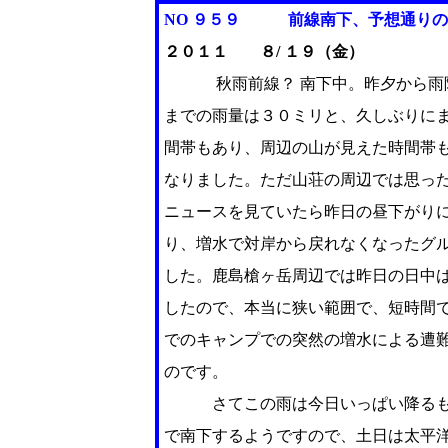
NO ９５９ 前線南下、予想通りの
２０１１ ８/ １９（金）
秋雨前線？ 南下中。昨夕から雨降
までの雨量は３０ミリと、久しぶりに
間帯もあり、周辺の山が見えた時間帯も
なりました。ただ山荘の周辺では思っ
ニュースを見ていたら昨日の昼下がりに
り、増水で対岸から戻れなくなったグ
した。鹿島槍ヶ岳周辺では昨日の日中
したので、本当に狭い範囲で、短時間で
でのキャンプでの突然の増水による遭難
のです。
さてこの雨は今日いっぱい降るもの
で南下するようですので、土日は太平