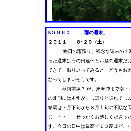
NO ９６０ 雨の週末。
２０１１ ８/ ２０（土）
終日の雨降り、残念な週末の土曜日
った週末は海の日連休とお盆の週末だ
てきて、振り返ってみると、どうもお天
なってしまいそうです。
秋雨前線？ が、東海沖まで南下し
の北側には本州がすっぽりと隠れてし
結局は７月下旬から８月上旬の不順な
じ・・・ せっかくお越しくださった
す。今日の日中は最高で１３度ほど、