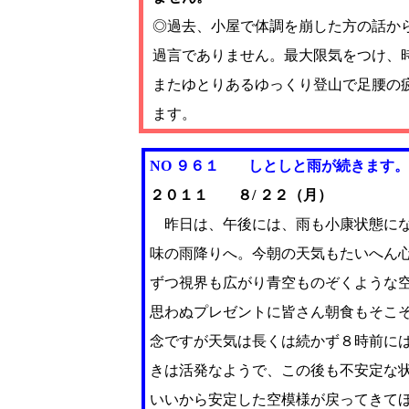
◎過去、小屋で体調を崩した方の話か
過言でありません。最大限気をつけ、
またゆとりあるゆっくり登山で足腰の
ます。
NO ９６１
しとしと雨が続きます。
２０１１ ８/ ２２（月）
昨日は、午後には、雨も小康状態にな
味の雨降りへ。今朝の天気もたいへん
ずつ視界も広がり青空ものぞくような
思わぬプレゼントに皆さん朝食もそこ
念ですが天気は長くは続かず８時前に
きは活発なようで、この後も不安定な
いいから安定した空模様が戻ってきて