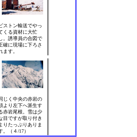
ピストン輸送でやっ
てくる資材に大忙
し。誘導員の合図で
正確に現場に下ろさ
れます。
同じく中央の赤岩の
頭より左下へ派生す
る赤岩尾根。雪は少
な目ですが取り付き
よりたっぷりありま
す。（４/17）