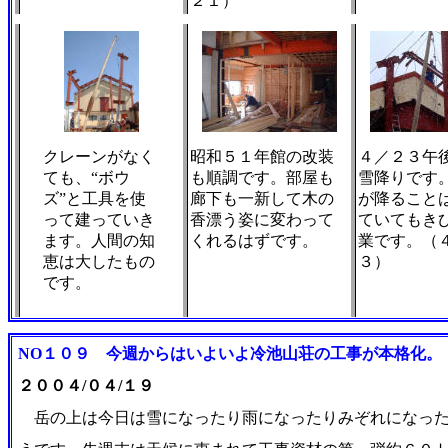
２１）
クレーンがなく
昭和５１年館の改装
４／２３午
ても、“ボウ
も順調です。部屋も
雪降りです
ズ”と工具を使
廊下も一新して木の
が降ること
って建っていき
香漂う姿に変わって
ていてもき
ます。人間の知
くれるはずです。
業です。（
恵は大したもの
３）
です。
NO１０９ 今週からはいよいよ冷池山荘の工事が本格化。
２００４/０４/１９
岳の上は今日は雪になったり雨になったりみぞれになっ