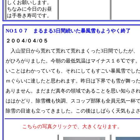
しくお願いします。
ちなみに今日のお昼
は手巻き寿司です。
NO１０７
まるまる3日間続いた暴風雪もようやく終了
２００４/０４/０５
入山翌日から荒れて荒れて荒れまくった3日間でしたが、 
がひろがりました。今朝の最低気温はマイナス１６℃です
いことはわかっていても、それにしてもすごい暴風雪でし
ｍぐらいに達したと思われます。昨日は下界でも雪が舞っ
ありません。まだまだ真冬の領域であることを思い知らさ
ははかどり、除雪機も快調、スコップ部隊も全員元気一杯
除雪の目途も立ってきました。この後はしばらく天気もよ
こちらの写真クリックで、大きくなります。