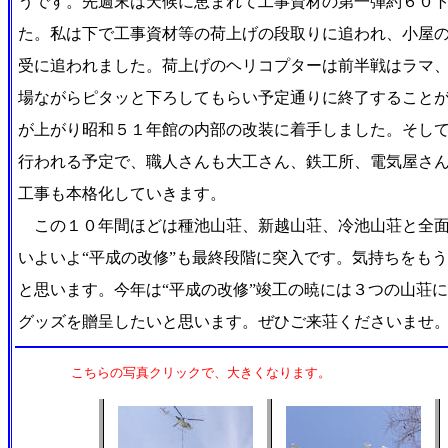
うです。先週末は天候に恵まれて工事資材の第一弾約６０
た。私は下で工事資材等の荷上げの段取りに追われ、小屋
受に追われました。荷上げのヘリコプターは前半戦はラマ、
場ながらピタッと下ろしてもらい予定通りに終了すること
が上がり昭和５１年館の内部の改装に着手しました。そし
行われる予定で、職人さんも大工さん、鉄工所、電気屋さ
工事も本格化していきます。
この１０年間ほどは種池山荘、新越山荘、冷池山荘と全面
いよいよ“平成の改修”も最終段階に突入です。気持ちをも
と思います。今年は“平成の改修”竣工の暁には３つの山荘
グッズを贈呈したいと思います。ぜひご来荘くださいませ
こちらの写真クリックで、大きくなります。