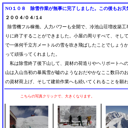
NO１０８ 除雪作業が無事に完了しました。この後もお天
２００４/０４/１4
除雪機フル稼働。人力パワーも全開で、冷池山荘増改築工
りに終了することができました。小屋の周りすべて、そし
で一体何千立方メートルの雪を吹き飛ばしたことでしょう
って頑張ってくれました。
私は除雪終了後下山して、資材の荷造りやヘリポートへの
山は入山当初の暴風雪が嘘のようなおだやかなここ数日の
の資材荷上げ、そして建前作業へも続いてくれることを願わ
こちらの写真クリックで、大きくなります。