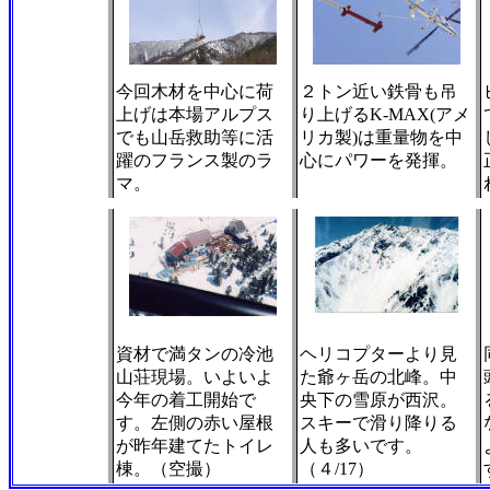
今回木材を中心に荷
２トン近い鉄骨も吊
上げは本場アルプス
り上げる
K
-
MAX
(アメ
でも山岳救助等に活
リカ製)は重量物を中
躍のフランス製のラ
心にパワーを発揮。
マ。
資材で満タンの冷池
ヘリコプターより見
山荘現場。いよいよ
た爺ヶ岳の北峰。中
今年の着工開始で
央下の雪原が西沢。
す。左側の赤い屋根
スキーで滑り降りる
が昨年建てたトイレ
人も多いです。
棟。（空撮）
（４/17）