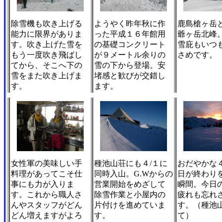
除雪機も吹き上げる
ようやく昨年秋に作
鹿島槍ヶ岳
能力に限界がありま
った平成１６年館用
爺ヶ岳北峰
す。吹き上げた雪を
の基礎コンクリート
雪庇もいつ
もう一度吹き飛ばし
が９メートル余りの
さめです。
てから、そこへ下の
雪の下から登場。安
雪をまた吹き上げま
堵感と歓びが交錯し
す。
ます。
女性軍の美味しい手
種池山荘にも４/１に
おだやかな
料理があってこそ仕
同時入山。
G
.
W
からの
日が終わり
事にも力が入りま
営業開始をめざして
瞬間。今日
す。これから職人さ
除雪作業と小屋内の
疲れも忘れ
んやスタッフがどん
片付けを進めていま
す。（種池
どん増えますがよろ
す。
て）