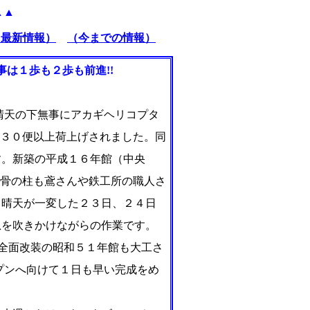
▲▲
（最新情報）
（今までの情報）
は１歩も２歩も前進!!
晴天の下無事にアカギヘリコプタ
が３０便以上荷上げされました。同
す。新築の平成１６年館（中央
鉄骨の柱も鳶さんや鉄工所の職人さ
。晴天が一変した２３日、２４日
息を吹きかけながらの作業です。
部全面改装の昭和５１年館も大工さ
プンへ向けて１日も早い完成をめ