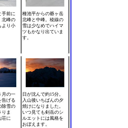
と手前に
種池平からの爺ヶ岳
。北峰の
北峰と中峰。稜線の
もより小
雪は少なめでハイマ
ツもかなり出ていま
す。
４月の一
日が沈んで約15分。
を告げる
入山後いちばんの夕
の除雪の
焼けになりました。
さりま
いつ見ても剣岳のシ
山荘に
ルエットには風格を
おぼえます。