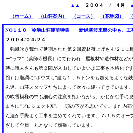
▲▲
２００４ / ４月
（ホーム）
（山荘案内）
（コース）
（花地図）
NO１１０ 冷池山荘建前特集 新緑寒波来襲の中も、工事
２００４/０４/２４
強風吹き荒れて延期された第２回資材荷上げも４/２１に
ー“ラマ”（薬師寺機長）にて行われ、屋根材や造作材など
時に職人さんも第２陣が入山していよいよ工事も本格化で
館）は順調に“ボウズも”建ち１，５トンをも超えるような
ん達、山荘スタッフたちによって次々に建ってきています
の吹雪模様の中も細心の注意を払いながら、かじかむ手に
まさに“プロジェクトX”、 頭の下がる思いです。また内
ん達が手際よく工事を進めてくれています。７/１５のオー
ざして全員一丸となって頑張っています。