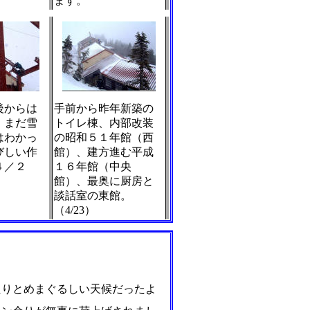
ます。
後からは
手前から昨年新築の
。まだ雪
トイレ棟、内部改装
はわかっ
の昭和５１年館（西
びしい作
館）、建方進む平成
４／２
１６年館（中央
館）、最奥に厨房と
談話室の東館。
（4/23）
たりとめまぐるしい天候だったよ