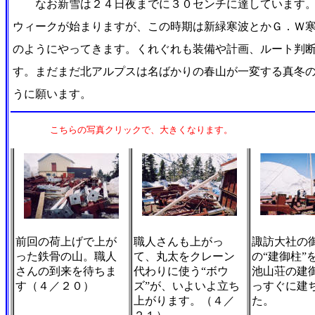
なお新雪は２４日夜までに３０センチに達しています。
ウィークが始まりますが、この時期は新緑寒波とかＧ．Ｗ
のようにやってきます。くれぐれも装備や計画、ルート判
す。まだまだ北アルプスは名ばかりの春山が一変する真冬
うに願います。
こちらの写真クリックで、大きくなります。
前回の荷上げで上が
職人さんも上がっ
諏訪大社の
った鉄骨の山。職人
て、丸太をクレーン
の“建御柱”
さんの到来を待ちま
代わりに使う“ボウ
池山荘の建
す（４／２０）
ズ”が、いよいよ立ち
っすぐに建
上がります。（４／
た。