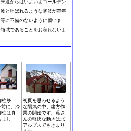
来週からはいよいよゴールデン
寒波と呼ばれるような寒波が毎年
断等に不備のないように願いま
の領域であることをお忘れないよ
御柱祭
初夏を思わせるよう
を前に、冷
な陽気の中、建方作
御柱は真
業の開始です。鳶さ
ちまし
んの軽快な動きは北
アルプスでもきまり