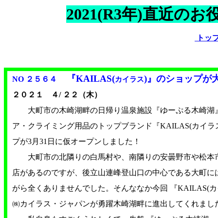
2021(R3年)直近
トッ
『KAILAS(
)
』のショップが
NO ２５６４
カイラス
２０２１ ４/ ２２（木）
大町市の木崎湖畔の日帰り温泉施設『ゆーぷる木崎湖
ア・クライミング用品のトップブランド『
KAILAS(
カイラ
プが
3
月
31
日に仮オープンしました！
大町市の北隣りの白馬村や、南隣りの安曇野市や松本市
店があるのですが、後立山連峰登山口の中心である大町に
がら全くありませんでした。そんななか今回 『
KAILAS(
カ
㈱カイラス・ジャパンが勇躍木崎湖畔に進出してくれまし