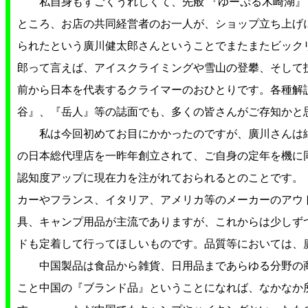
私自身もすごくうれしくて、先般 『ゆーぷる木崎湖』 
ところ、お店の共同経営者のお一人が、ショップ立ち上げ
られたという廣川健太郎さんということでまたまたビック
郎って言えば、アイスクライミングや雪山の登攀、そして
前から日本を代表するクライマーのおひとりです。各種解
谷』、『岳人』等の誌面でも、多くの皆さんがご存知かと
私は今回初めてお目にかかったのですが、廣川さんは
の日本総代理店を一昨年創立されて、ご自身の定年を機に
認知度アップに現在力を注がれておられるとのことです
カーやフランス、イタリア、アメリカ等のメーカーのアウ
具、キャンプ用品が主流でありますが、これからは少しずつ
ドも定着して行ってほしいものです。品質等においては
中国製品は食品から雑貨、日用品まであらゆる分野の商
こと中国の『ブランド品』ということになれば、なかなか