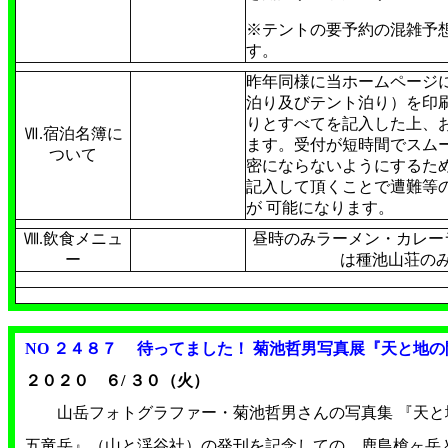
※テントの要予約の混雑予
す。
昨年同様に当ホームページ
泊り及びテント泊り）を印
りとすべてを記入した上、
Ⅶ.宿泊名簿に
ます。受付が短時間でスム
ついて
密にならないようにするた
記入して頂くことで遭難等
が 可能になります。
Ⅷ.飲食メニュ
昼時のみラーメン・カレー
ー
は種池山荘の
NO ２４８７ 待ってました！ 菊池哲男写真展『天と地の
２０２０ ６/ ３０（火）
山岳フォトグラファー・菊池哲男さんの写真集 『天
五竜岳』（山と渓谷社）の発刊を記念しての、鹿島槍ヶ岳