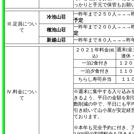
っかりと手元で保管もお願
一昨年まで２５０人→→→
冷池山荘
予定
Ⅲ.定員につい
一昨年まで２００人→→→
種池山荘
て
定
新越山荘
一昨年まで８０人→→→昨
週末(金
２０２１年料金(
税
)
連休
込
一泊2食付き
１２０
一泊夕食付き
１１０
ちらし寿司弁当
１１
※週末に集中する入り込み
Ⅳ.料金につい
きるよう、平日の金額を割
て
数削減の中で、平日にも平
引き続いて山小屋が安定経
ております。
※本年も完全予約に付き、
3,000円の割増料金を頂