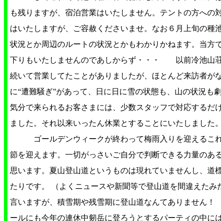
も残りますが、宿泊営業はいたしません。テントの方への
はいたしますが、ご容赦くださいませ。なお６月上旬の種
状況とか周辺のルートの状況とかもわかりかねます。当方
下りもいたしませんのであしからず・・・ 以前冷池山荘
続いて営業してたことがありましたが、ほとんど来訪者が
に“遭難騒ぎ”があって、日に日に雪の状態も、山の状況も
気分で来られるお客さまには、少数スタッフで対応するだ
ました。それ以来いったん休業とすることにいたしました
ゴールデンウィークが終わって梅雨入りを迎えるこれ
節を迎えます。一切がっさいご自分で判断できる力量のあ
思います。夏山登山道というものは現れていませんし、道
たりです。 （よくニュースや新聞等で登山道を間違えたみ
言いますが、積雪期や残雪期に登山道なんてありません！
ールにも今年の連休中剱岳に登ろうとするパーティの中に