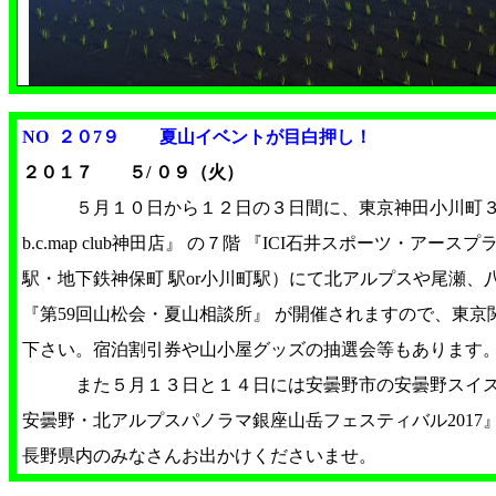
NO ２０7９ 夏山イベントが目白押し！
２０１７ ５/ ０９（火）
５月１０日から１２日の３日間に、東京神田小川町３－６ 『
b.c.map club神田店』 の７階 『ICI石井スポーツ・アー
駅・地下鉄神保町 駅or小川町駅）にて北アルプスや尾瀬、
『第59回山松会・夏山相談所』 が開催されますので、東
下さい。宿泊割引券や山小屋グッズの抽選会等もあります
また５月１３日と１４日には安曇野市の安曇野スイス
安曇野・北アルプスパノラマ銀座山岳フェスティバル2017
長野県内のみなさんお出かけくださいませ。