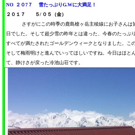
NO ２０7７ 雪たっぷりG.Wに大満足！
２０１７ ５/ ０５（金）
さすがにこの時季の鹿島槍ヶ岳主稜線にお子さんは
日でした。そして超少雪の昨年とは違った、今春のたっぷ
すべてが満たされたゴールデンウィークとなりました。こ
そして梅雨明けと進んでいってほしいですね。今日はほと
て、静けさが戻った冷池山荘です。