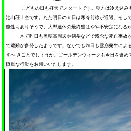
こどもの日も好天でスタートです。朝方は冷え込み
池山荘上空です。ただ明日の６日は寒冷前線が通過、そし
能性もありそうで、大型連休の最終盤はやや不安定になる
さて昨日も奥穂高周辺や剱岳などで残念な死亡事故が
で遭難が多発したようです。なかでも昨日も雪崩発生によ
すべ きことでしょうか。ゴールデンウィークも今日を含め
慎重な行動をお願いいたします。