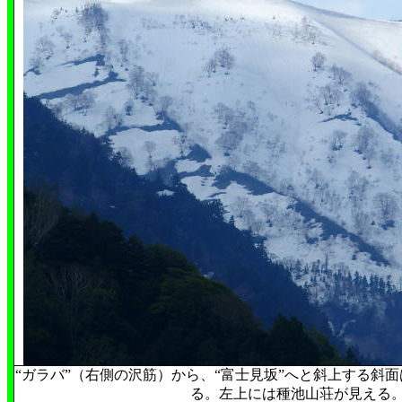
“ガラバ”（右側の沢筋）から、“富士見坂”へと斜上する斜
る。左上には種池山荘が見える。(5