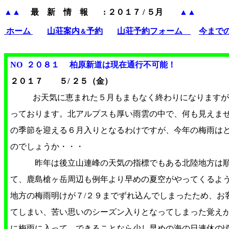
▲▲
最 新 情 報
: ２０１７ / ５月
▲▲
ホーム
山荘案内
予約
山荘予約フォーム
今まで
＆
NO ２０８１ 柏原新道は現在通行不可能！
２０１７ ５/ ２５（金）
お天気に恵まれた５月もまもなく終わりになりますが
っております。北アルプスも厚い雨雲の中で、何も見えま
の季節を迎える６月入りとなるわけですが、今年の梅雨は
のでしょうか・・・
昨年は後立山連峰の天気の指標でもある北陸地方は順調
て、鹿島槍ヶ岳周辺も例年より早めの夏空がやってくるよ
地方の梅雨明けが７/２９までずれ込んでしまったため、お
てしまい、苦い思いのシーズン入りとなってしまった覚え
に梅雨に入って、できることなら少し早めの海の日連休の