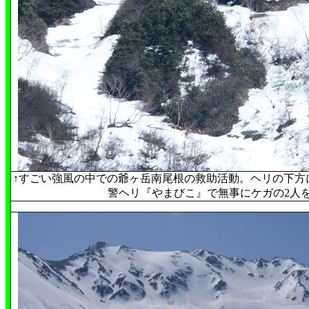
↑
すごい強風の中での爺ヶ岳南尾根の救助活動。ヘリの下方
警ヘリ『やまびこ』で無事にケガの2人を救出