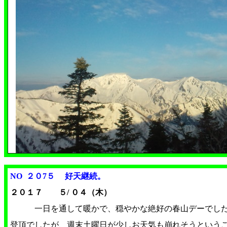
NO ２０7５ 好天継続
。
２０１７ ５/ ０４（木）
一日を通して暖かで、穏やかな絶好の春山デーでした
登頂でしたが、週末土曜日が少しお天気も崩れそうという