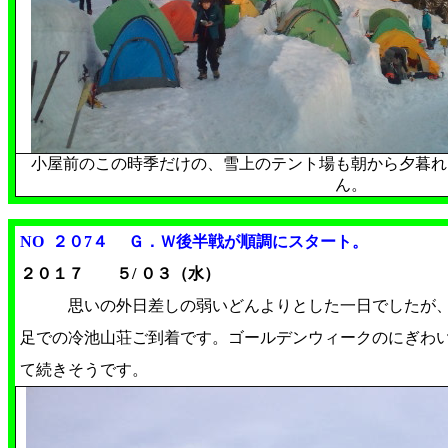
小屋前のこの時季だけの、雪上のテント場も朝から夕暮れ
ん。
NO ２０7４ Ｇ．Ｗ後半戦が順調にスタート
。
２０１７ ５/ ０３（水）
思いの外日差しの弱いどんよりとした一日でしたが
足での冷池山荘ご到着です。ゴールデンウィークのにぎわ
て続きそうです。