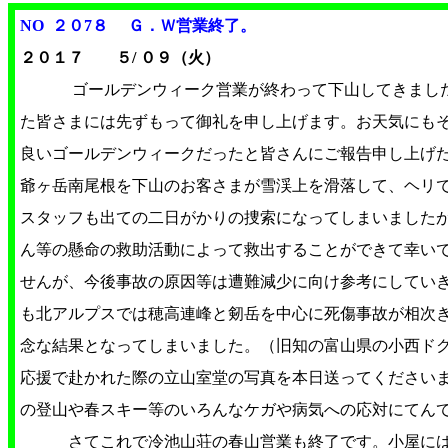
NO ２０7８ Ｇ．Ｗ営業終了。
２０１７ ５/ ０９（火）
ゴールデンウィーク営業が終わって下山してきまし
た皆さまには先ずもって御礼を申し上げます。お天気にも
良いゴールデンウィークだったと皆さんにご報告申し上げ
爺ヶ岳南尾根を下山のお客さまが雪渓上を滑落して、ヘリ
スタッフも出ての二日がかりの捜索になってしまいました
ん等の懸命の救助活動によって救出することができて幸い
せんが、今後事故の原因等は遭難減少に向け参考にしてい
も北アルプスでは穂高連峰と剱岳を中心に死傷事故が相次
念な結果となってしまいました。（旧知の富山県の小西ド
応援で赴かれた際の立山室堂の写真を本日送ってください
の登山や春スキー等のいろんなケガや病気への応対にてん
さてこれで冷池山荘の春山営業も終了です。小屋には