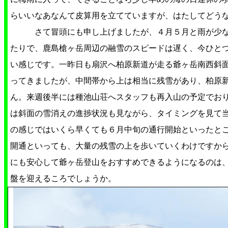
らいいなあなんて皮算用を立てていますが、はたしてどう
さて冒頭にも申し上げましたが、４月５月と雨が少な
たりで、鹿島槍ヶ岳周辺の融雪のスピードは遅く、今ひと
い感じです。一昨日も扇沢へ柏原新道が走る爺ヶ岳南西斜
ってきましたが、中間帯から上は相当に残雪があり、柏原
ん。来週後半には種池山荘へスタッフも再入山の予定でお
は斜面の雪消えの進捗状況も見ながら、タイミングを見て
の感じではいくら早くても６月中旬の通行開始といったと
開通といっても、大量の残雪の上を歩いていくわけですか
にも安心して爺ヶ岳登山をおすすめできるようになるのは
盤を迎えるころでしょうか。