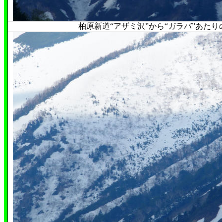
柏原新道“アザミ沢”から“ガラバ”あたりの斜