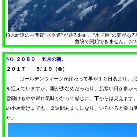
柏原新道の中間帯“水平道”が通る斜面。“水平道”の姿があ
危険で開始できません。(5/23
NO ２０８０ 五月の朝。
２０１７ ５/ １９（金）
ゴールデンウィークが終わって早や１０日あまり。北
を迎えていますが、雨が少なめだったり、肌寒い日が多か
雪融けもやや遅れ気味かなって感じに、下からは見えます
の小屋開けまでも、２週間あまりになり、いろいろと夏山
た。