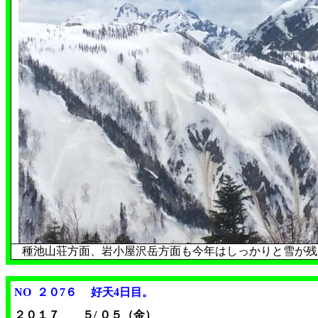
種池山荘方面、岩小屋沢岳方面も今年はしっかりと雪が残
NO ２０7６ 好天4日目
。
２０１７ ５/ ０５（金）